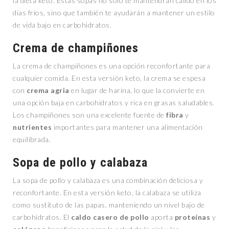
la dieta keto. Estas sopas no solo te mantendrán cálido en los
días fríos, sino que también te ayudarán a mantener un estilo
de vida bajo en carbohidratos.
Crema de champiñones
La crema de champiñones es una opción reconfortante para
cualquier comida. En esta versión keto, la crema se espesa
con
crema agria
en lugar de harina, lo que la convierte en
una opción baja en carbohidratos y rica en grasas saludables.
Los champiñones son una excelente fuente de
fibra
y
nutrientes
importantes para mantener una alimentación
equilibrada.
Sopa de pollo y calabaza
La sopa de pollo y calabaza es una combinación deliciosa y
reconfortante. En esta versión keto, la calabaza se utiliza
como sustituto de las papas, manteniendo un nivel bajo de
carbohidratos. El
caldo casero de pollo
aporta
proteínas
y