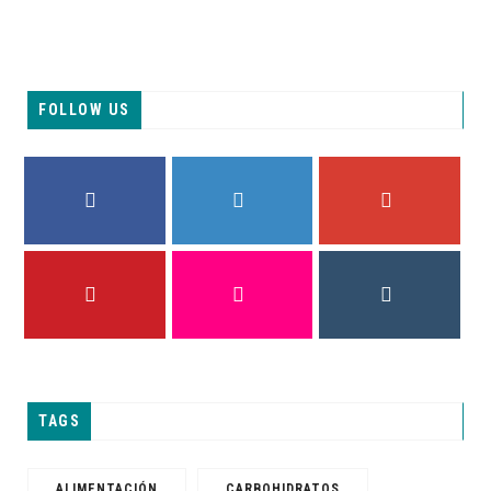
FOLLOW US
FACEBOOK
TWITTER
GOOGLE PLUS
PINTEREST
FLICKR
INSTAGRAM
TAGS
ALIMENTACIÓN
CARBOHIDRATOS