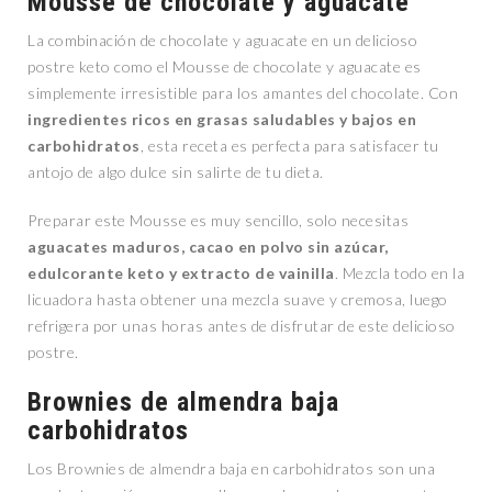
Mousse de chocolate y aguacate
La combinación de chocolate y aguacate en un delicioso
postre keto como el Mousse de chocolate y aguacate es
simplemente irresistible para los amantes del chocolate. Con
ingredientes ricos en grasas saludables y bajos en
carbohidratos
, esta receta es perfecta para satisfacer tu
antojo de algo dulce sin salirte de tu dieta.
Preparar este Mousse es muy sencillo, solo necesitas
aguacates maduros, cacao en polvo sin azúcar,
edulcorante keto y extracto de vainilla
. Mezcla todo en la
licuadora hasta obtener una mezcla suave y cremosa, luego
refrigera por unas horas antes de disfrutar de este delicioso
postre.
Brownies de almendra baja
carbohidratos
Los Brownies de almendra baja en carbohidratos son una