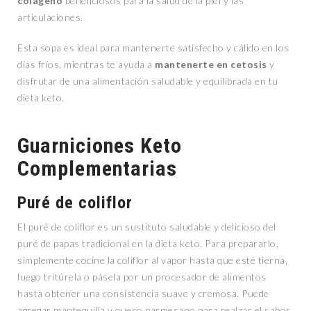
colágeno
beneficiosos para la salud de la piel y las
articulaciones.
Esta sopa es ideal para mantenerte satisfecho y cálido en los
días fríos, mientras te ayuda a
mantenerte en cetosis
y
disfrutar de una alimentación saludable y equilibrada en tu
dieta keto.
Guarniciones Keto
Complementarias
Puré de coliflor
El puré de coliflor es un sustituto saludable y delicioso del
puré de papas tradicional en la dieta keto. Para prepararlo,
simplemente cocine la coliflor al vapor hasta que esté tierna,
luego tritúrela o pásela por un procesador de alimentos
hasta obtener una consistencia suave y cremosa. Puede
agregar mantequilla y queso parmesano para realzar el sabor.