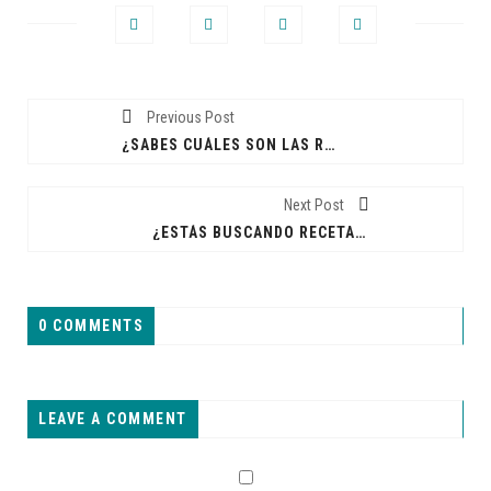
Previous Post
¿SABES CUÁLES SON LAS RECETAS KETO MÁS SENCILLAS Y DELICIOSAS QUE PUEDES PREPARAR HOY MISMO?
Next Post
¿ESTÁS BUSCANDO RECETAS KETO RÁPIDAS Y SENCILLAS PARA UNA ALIMENTACIÓN SALUDABLE?
0 COMMENTS
LEAVE A COMMENT