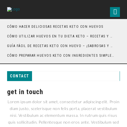
CÓMO HACER DELICIOSAS RECETAS KETO CON HUEVOS
CÓMO UTILIZAR HUEVOS EN TU DIETA KETO – RECETAS Y CONSEJOS
GUÍA FÁCIL DE RECETAS KETO CON HUEVO – ¡SABROSAS Y SALUDABLES!
CÓMO PREPARAR HUEVOS KETO CON INGREDIENTES SIMPLES Y DELICIOSOS
CONTACT
get in touch
Lorem ipsum dolor sit amet, consectetur adipiscing elit. Proin
diam justo, scelerisque non felis porta, placerat vestibulum
nisi. Vestibulum ac elementum massa. In rutrum quis risus
quis sollicitudin. Pellentesque non eros ante. Vestibulum sed