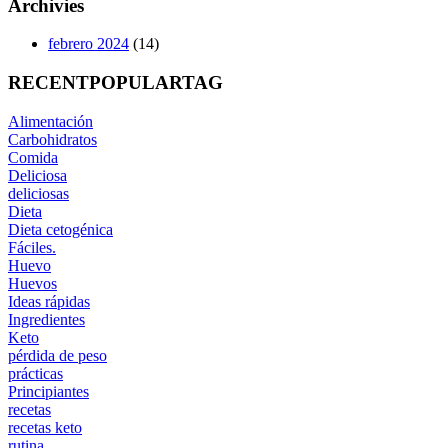
Archivies
febrero 2024
(14)
RECENT
POPULAR
TAG
Alimentación
Carbohidratos
Comida
Deliciosa
deliciosas
Dieta
Dieta cetogénica
Fáciles.
Huevo
Huevos
Ideas rápidas
Ingredientes
Keto
pérdida de peso
prácticas
Principiantes
recetas
recetas keto
rutina